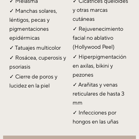
✓
Melasma
✓ Cicatrices queloides
y otras marcas
✓ Manchas solares,
cutáneas
léntigos, pecas y
pigmentaciones
✓ Rejuvenecimiento
epidérmicas
facial no ablativo
(Hollywood Peel)
✓ Tatuajes multicolor
✓ Hiperpigmentación
✓ Rosácea, cuperosis y
en axilas, bikini y
psoriasis
pezones
✓ Cierre de poros y
✓ Arañitas y venas
lucidez en la piel
reticulares de hasta 3
mm
✓ Infecciones por
hongos en las uñas